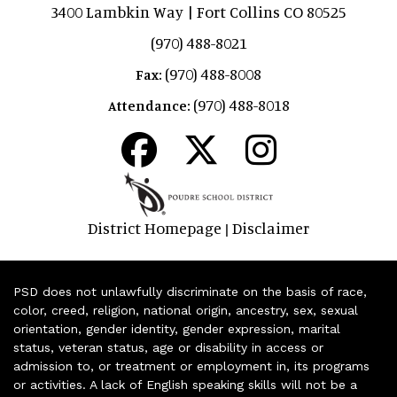
3400 Lambkin Way | Fort Collins CO 80525
(970) 488-8021
(970) 488-8008
Fax:
(970) 488-8018
Attendance:
District Homepage
Disclaimer
|
PSD does not unlawfully discriminate on the basis of race,
color, creed, religion, national origin, ancestry, sex, sexual
orientation, gender identity, gender expression, marital
status, veteran status, age or disability in access or
admission to, or treatment or employment in, its programs
or activities. A lack of English speaking skills will not be a