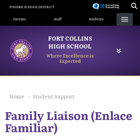
Skip
POUDRE SCHOOL DISTRICT
to
Landing Page Menu
main
Parents
Staff
Students
content
FORT COLLINS
HIGH SCHOOL
Where Excellence is
Expected
Home
Student Support
Family Liaison (Enlace
Familiar)