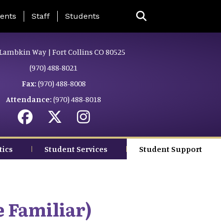
ing Page Menu
ents
Staff
Students
Lambkin Way | Fort Collins CO 80525
(970) 488-8021
Fax:
(970) 488-8008
Attendance:
(970) 488-8018
tics
Student Services
Student Support
e Familiar)