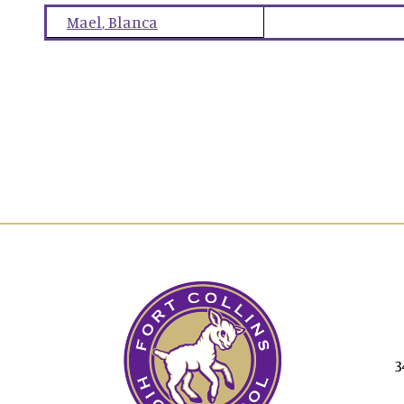
Mael
,
Blanca
3