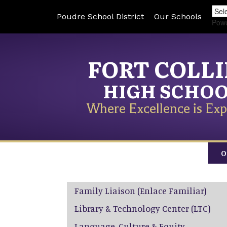
Poudre School District
Our Schools
Pow
FORT COLL
HIGH SCHO
Where Excellence is Exp
O
Main navigation
Family Liaison (Enlace Familiar)
Library & Technology Center (LTC)
Language, Culture & Equity