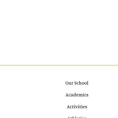
Main navigation
Our School
Academics
Activities