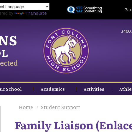
Skip
Land
Par
to
ered by
Translate
main
content
3400 
INS
OL
ected
ur School
Academics
Activities
Athle
Home
Student Support
Family Liaison (Enlac