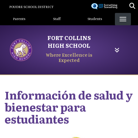
Skip
POUDRE SCHOOL DISTRICT
to
Landing Page Menu
main
Parents
Staff
Students
content
FORT COLLINS
HIGH SCHOOL
Where Excellence is
Expected
Información de salud y
bienestar para
estudiantes