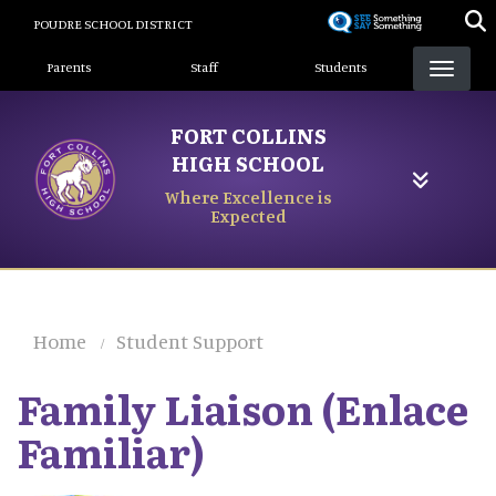
Skip
POUDRE SCHOOL DISTRICT
to
Landing Page Menu
main
Parents
Staff
Students
content
FORT COLLINS
HIGH SCHOOL
Where Excellence is
Expected
Home
Student Support
Family Liaison (Enlace
Familiar)