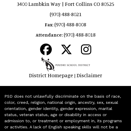
3400 Lambkin Way | Fort Collins CO 80525
(970) 488-8021
(970) 488-8008
Fax:
(970) 488-8018
Attendance:
District Homepage
Disclaimer
|
PSD does not unlawfully discriminate on the basis of race,
color, creed, religion, national origin, ancestry, sex, sexual
orientation, gender identity, gender expression, marital
status, veteran status, age or disability in access or
admission to, or treatment or employment in, its programs
or activities. A lack of English speaking skills will not be a