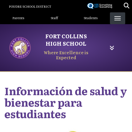
Skip
POUDRE SCHOOL DISTRICT
to
Landing Page Menu
main
Parents
Staff
Students
content
FORT COLLINS
HIGH SCHOOL
Where Excellence is
Expected
Información de salud y
bienestar para
estudiantes