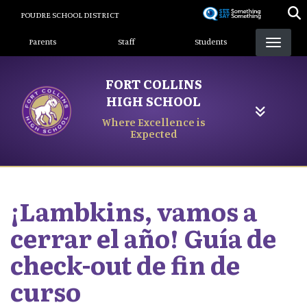
Skip
POUDRE SCHOOL DISTRICT
to
Landing Page Menu
main
Parents
Staff
Students
content
FORT COLLINS
HIGH SCHOOL
Where Excellence is
Expected
¡Lambkins, vamos a
cerrar el año! Guía de
check-out de fin de
curso