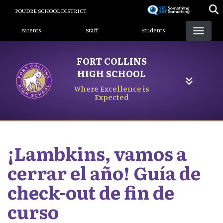
Skip
POUDRE SCHOOL DISTRICT
to
Landing Page Menu
main
Parents
Staff
Students
content
FORT COLLINS
HIGH SCHOOL
Where Excellence is
Expected
¡Lambkins, vamos a
cerrar el año! Guía de
check-out de fin de
curso