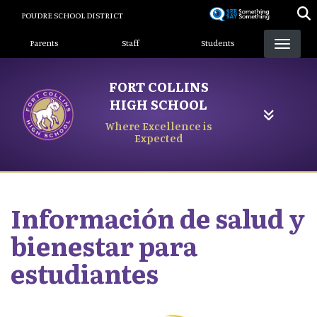
Skip
POUDRE SCHOOL DISTRICT
to
Landing Page Menu
main
Parents
Staff
Students
content
FORT COLLINS
HIGH SCHOOL
Where Excellence is
Expected
Información de salud y
bienestar para
estudiantes