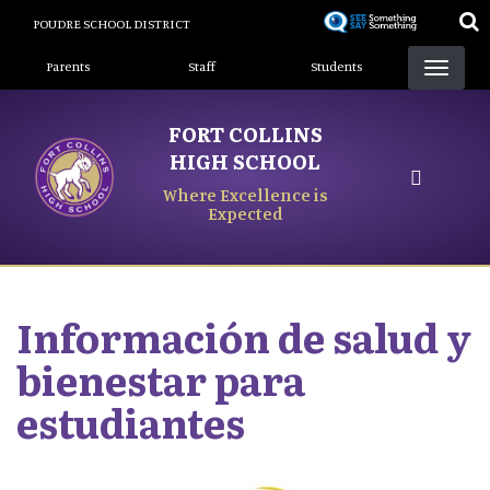
Skip
POUDRE SCHOOL DISTRICT
to
Landing Page Menu
main
Parents
Staff
Students
content
FORT COLLINS
HIGH SCHOOL
Where Excellence is
Expected
Información de salud y
bienestar para
estudiantes