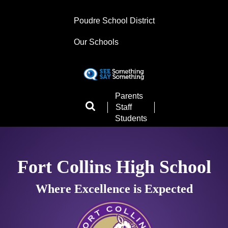
Skip
to
Poudre School District
main
content
Our Schools
Landing
Parents
Page
Staff
Menu
Students
Fort Collins High School
Where Excellence is Expected