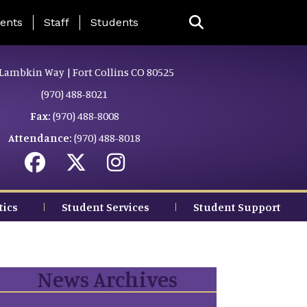
ing Page Menu
ents
Staff
Students
Lambkin Way | Fort Collins CO 80525
(970) 488-8021
Fax:
(970) 488-8008
Attendance:
(970) 488-8018
tics
Student Services
Student Support
News Archives