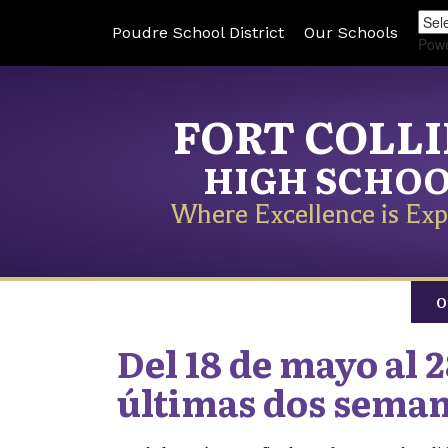
Poudre School District
Our Schools
Pow
FORT COLL
HIGH SCHO
Where Excellence is Exp
O
Del 18 de mayo al 2
últimas dos sema