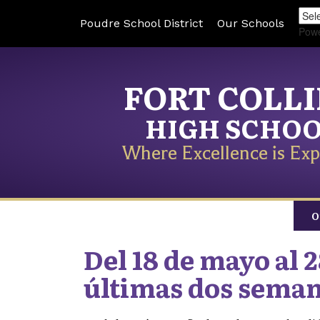
Poudre School District
Our Schools
Pow
FORT COLL
HIGH SCHO
Where Excellence is Exp
O
Del 18 de mayo al 2
últimas dos sema