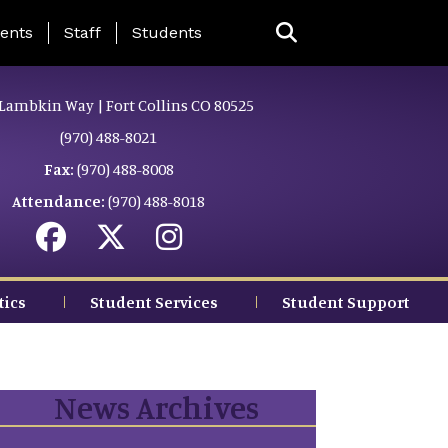
ing Page Menu
ents
Staff
Students
Lambkin Way | Fort Collins CO 80525
(970) 488-8021
Fax:
(970) 488-8008
Attendance:
(970) 488-8018
tics
Student Services
Student Support
News Archives